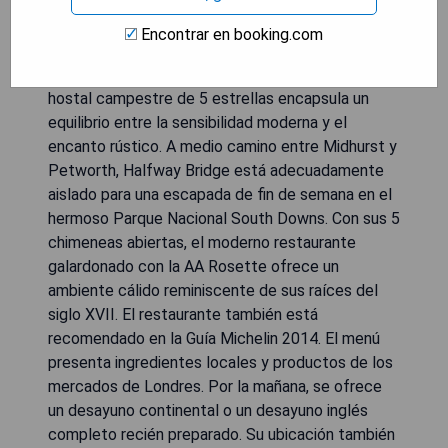
Encontrar en booking.com
Situado estratégicamente en la carretera A272,
en medio del campo de Sussex, este histórico
hostal campestre de 5 estrellas encapsula un
equilibrio entre la sensibilidad moderna y el
encanto rústico. A medio camino entre Midhurst y
Petworth, Halfway Bridge está adecuadamente
aislado para una escapada de fin de semana en el
hermoso Parque Nacional South Downs. Con sus 5
chimeneas abiertas, el moderno restaurante
galardonado con la AA Rosette ofrece un
ambiente cálido reminiscente de sus raíces del
siglo XVII. El restaurante también está
recomendado en la Guía Michelin 2014. El menú
presenta ingredientes locales y productos de los
mercados de Londres. Por la mañana, se ofrece
un desayuno continental o un desayuno inglés
completo recién preparado. Su ubicación también