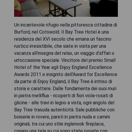
Un incantevole rifugio nella pittoresca cittadina di
Burford, nel Cotswold. Il Bay Tree Hotel è una
residenza del XVI secolo che emana un fascino
rustico irresistibile, che siate in visita per una
vacanza all'insegna del relax, un viaggio d'affari o
un'occasione speciale. Vincitore del premio Small
Hotel of the Year agli Enjoy England Excellence
Awards 2011 e insignito dell'Award for Excellence
da parte di Enjoy England, il Bay Tree è intriso di
storia e carattere. Dalle fondamenta dei suoi muri
in pietra melliflua - ricoperti di fiori viola-rosati di
glicine - alle travi in legno a vista, ogni angolo del
Bay Tree trasuda autenticità. Sale pubbliche con
boiserie in rovere, pareti in pietra nuda e camini
originali, tra cui uno stile inglenook fireplace,
creano una tela su cui sono state posate con