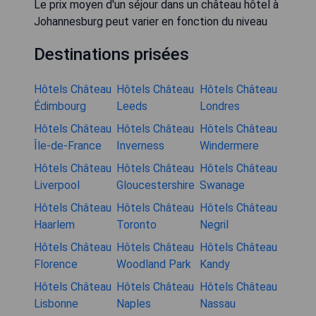
Le prix moyen d'un séjour dans un château hôtel à
Johannesburg peut varier en fonction du niveau
Destinations prisées
Hôtels Château
Hôtels Château
Hôtels Château
Édimbourg
Leeds
Londres
Hôtels Château
Hôtels Château
Hôtels Château
Île-de-France
Inverness
Windermere
Hôtels Château
Hôtels Château
Hôtels Château
Liverpool
Gloucestershire
Swanage
Hôtels Château
Hôtels Château
Hôtels Château
Haarlem
Toronto
Negril
Hôtels Château
Hôtels Château
Hôtels Château
Florence
Woodland Park
Kandy
Hôtels Château
Hôtels Château
Hôtels Château
Lisbonne
Naples
Nassau