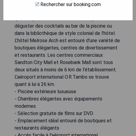
proximité. Choisissez parmi plusieurs restaurants à
Rechercher sur booking.com
l'African Pride, offrant des buffets copieux ainsi
que des plats à la carte. Les clients peuvent
déguster des cocktails au bar de la piscine ou
dans la bibliothèque de style colonial de l'hôtel.
L'hôtel Melrose Arch est entouré d'une variété de
boutiques élégantes, centres de divertissement
et restaurants. Les centres commerciaux
Sandton City Mall et Rosebank Mall sont tous
deux situés à moins de 6 km de l'établissement.
L'aéroport international O.R.Tambo se trouve
quant à lui à 26 km.
- Piscine extérieure luxueuse
- Chambres élégantes avec équipements
modernes
- Sélection gratuite de films sur DVD
- Emplacement idéal entouré de boutiques et
restaurants élégants
- Accès facile à l'aéroport international