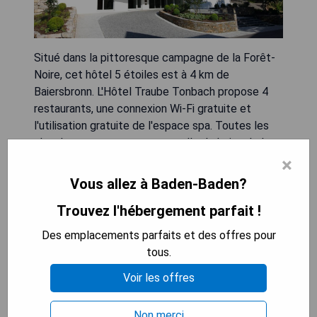
Situé dans la pittoresque campagne de la Forêt-
Noire, cet hôtel 5 étoiles est à 4 km de
Baiersbronn. L'Hôtel Traube Tonbach propose 4
restaurants, une connexion Wi-Fi gratuite et
l'utilisation gratuite de l'espace spa. Toutes les
chambres comprennent une salle de bains de luxe
et un balcon avec vue panoramique sur la Forêt-
×
Noire. La cuisine française primée et locale de la
Vous allez à Baden-Baden?
Forêt-Noire sont servies au restaurant
Trouvez l'hébergement parfait !
Schwarzwaldstube.
Des emplacements parfaits et des offres pour
- Chambres spacieuses au style chalet avec
tous.
mobilier en bois élégant
Voir les offres
- Petit-déjeuner buffet complet et café l'après-
midi inclus
- Utilisation gratuite des 4 jacuzzis, d'un sauna
Non merci