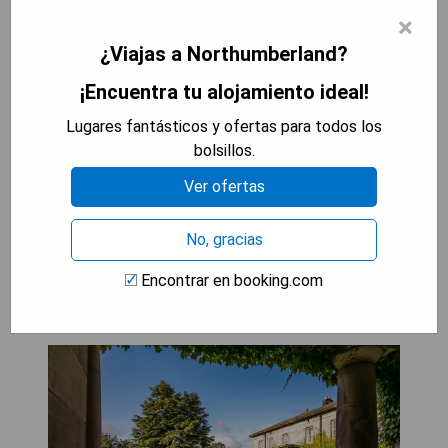
Beneficios:
×
- Ubicación tranquila cerca del castillo Thirlwall
¿Viajas a Northumberland?
- Amplio jardín y terraza para relajarse
- Restaurante y bar en las instalaciones
¡Encuentra tu alojamiento ideal!
- Actividades al aire libre como senderismo y
Lugares fantásticos y ofertas para todos los
ciclismo disponibles
bolsillos.
- Desayuno variado incluido todas las mañanas
Ver ofertas
MOSTRAR PRECIOS
No, gracias
Encontrar en booking.com
Doxford Hall Hotel And Spa